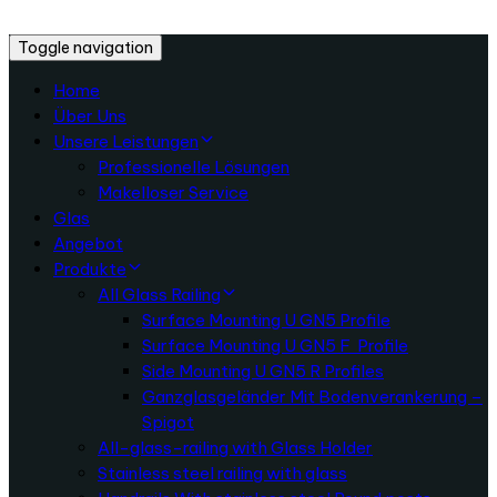
Skip
Skip
to
Skip
links
Toggle navigation
primary
to
Home
navigation
content
Über Uns
Unsere Leistungen
Professionelle Lösungen
Makelloser Service
Glas
Angebot
Produkte
All Glass Railing
Surface Mounting U GN5 Profile
Surface Mounting U GN5 F Profile
Side Mounting U GN5 R Profiles
Ganzglasgeländer Mit Bodenverankerung –
Spigot
All-glass-railing with Glass Holder
Stainless steel railing with glass